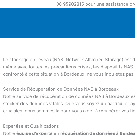
06 95902815 pour une assistance pro
Le stockage en réseau (NAS, Network Attached Storage) est d
même avec toutes les précautions prises, les dispositifs NA
confronté à cette situation à Bordeaux, ne vous inquiétez pa
Service de Récupération de Données NAS à Bordeaux
Notre service de récupération de données NAS à Bordeaux est
stocker des données vitales. Que vous soyez un particulier a
cruciales, nous sommes là pour vous aider à récupérer vos fic
Expertise et Qualifications
Notre
équipe d’experts
en
récupération de données à Borde