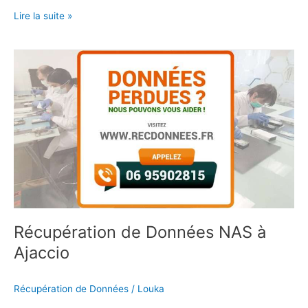
Lire la suite »
Récupération
de
Données
NAS
à
Ajaccio
Récupération de Données NAS à
Ajaccio
Récupération de Données
/
Louka