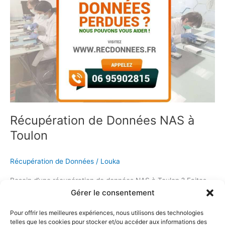
de
Données
NAS
à
Toulon
Récupération de Données NAS à
Toulon
Récupération de Données
/
Louka
Besoin d’une récupération de données NAS à Toulon ? Faites
confiance à notre équipe expérimentée pour restaurer vos
Gérer le consentement
fichiers perdus sur tout dispositif NAS. Contactez-nous dès
Pour offrir les meilleures expériences, nous utilisons des technologies
maintenant au 06 95902815 pour une assistance
telles que les cookies pour stocker et/ou accéder aux informations des
professionnelle et personnalisée.